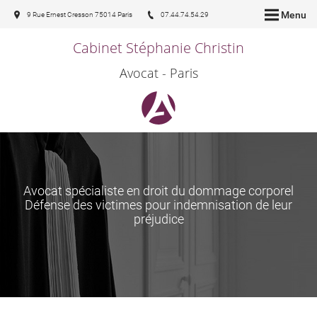
Menu
9 Rue Ernest Cresson 75014 Paris
07.44.74.54.29
Cabinet Stéphanie Christin
Avocat - Paris
Avocat spécialiste en droit du dommage corporel
Défense des victimes pour indemnisation de leur
préjudice