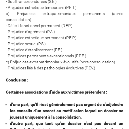
- Souffrances endurées (S.E.)
- Préjudice esthétique temporaire (P.E.T.)
b) Préjudices extrapatrimoniaux permanents (après
consolidation)
- Déficit fonctionnel permanent (D.F.P.)
- Préjudice d’agrément (P.A.)
- Préjudice esthétique permanent (P.E.P.)
- Préjudice sexuel (P.S.)
- Préjudice d’établissement (P.E.)
- Préjudices permanents exceptionnels (P.P.E.)
c) Préjudices extrapatrimoniaux évolutifs (hors consolidation)
- Préjudices liés à des pathologies évolutives (P.EV.)
Conclusion
:
Certaines associations d’aide aux victimes prétendent :
d’une part, qu’il n’est généralement pas urgent de s’adjoindre
les conseils d’un avocat au motif selon lequel un dossier se
jouerait uniquement à la consolidation,
d’autre part, que tant qu’un dossier n’est pas devant un