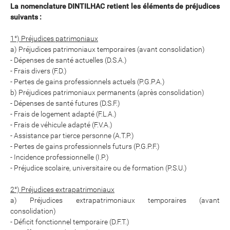
La nomenclature DINTILHAC retient les éléments de préjudices
suivants :
1°) Préjudices patrimoniaux
a) Préjudices patrimoniaux temporaires (avant consolidation)
- Dépenses de santé actuelles (D.S.A.)
- Frais divers (F.D.)
- Pertes de gains professionnels actuels (P.G.P.A.)
b) Préjudices patrimoniaux permanents (après consolidation)
- Dépenses de santé futures (D.S.F.)
- Frais de logement adapté (F.L.A.)
- Frais de véhicule adapté (F.V.A.)
- Assistance par tierce personne (A.T.P.)
- Pertes de gains professionnels futurs (P.G.P.F.)
- Incidence professionnelle (I.P.)
- Préjudice scolaire, universitaire ou de formation (P.S.U.)
2°) Préjudices extrapatrimoniaux
a) Préjudices extrapatrimoniaux temporaires (avant
consolidation)
- Déficit fonctionnel temporaire (D.F.T.)