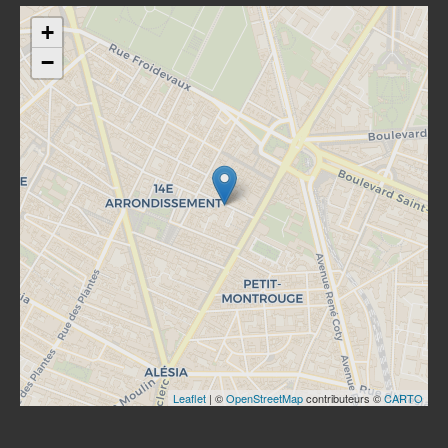
+
−
Leaflet
| ©
OpenStreetMap
contributeurs ©
CARTO