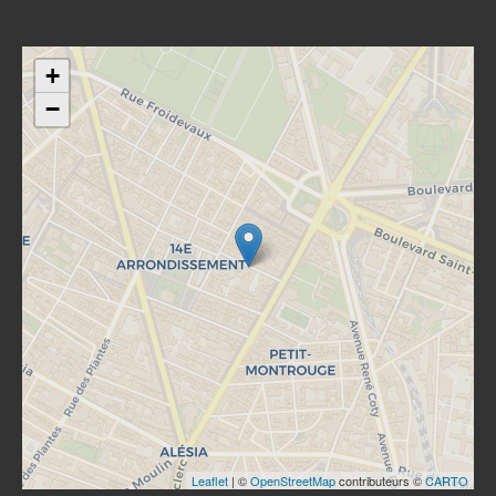
+
−
Leaflet
| ©
OpenStreetMap
contributeurs ©
CARTO