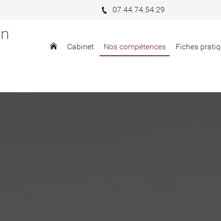
07.44.74.54.29
in
Cabinet
Nos compétences
Fiches pratiq