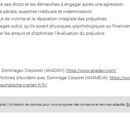
ses droits et les démarches à engager après une agression
ure pénale, expertise médicale et indemnisation
ut de victime et la réparation intégrale des préjudices
es subis, qu’ils soient physiques, psychologiques ou financie
r les erreurs et d’optimiser l’évaluation du préjudice
 de Dommages Corporels (ANADAVI):
https://www.anadavi.com/
e Victimes d'Accident avec Dommage Corporel (ANAMEVA):
https://w
raumatisme-cranien.fr/fr/
eptez l'utilisation de cookies pour vous proposer des contenus et services adaptés.
En