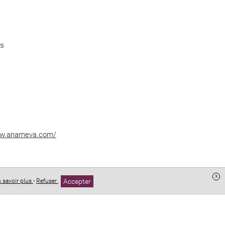
rs
ww.anameva.com/
x
Accepter
 savoir plus
-
Refuser