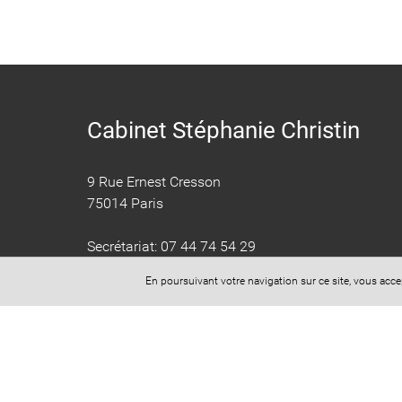
Cabinet Stéphanie Christin
9 Rue Ernest Cresson
75014 Paris
​​​​​​​Secrétariat: 07 44 74 54 29
Mail: cabinet.christin@yahoo.fr
En poursuivant votre navigation sur ce site, vous acc
Horaires d'ouverture (sur RDV uniquement) :
Lundi au Vendredi : 8 heures 30 à 18 heures 30
Spécialiste en droit du dommage corporel, Maître
Christin est
avocat accident de la route
, agression