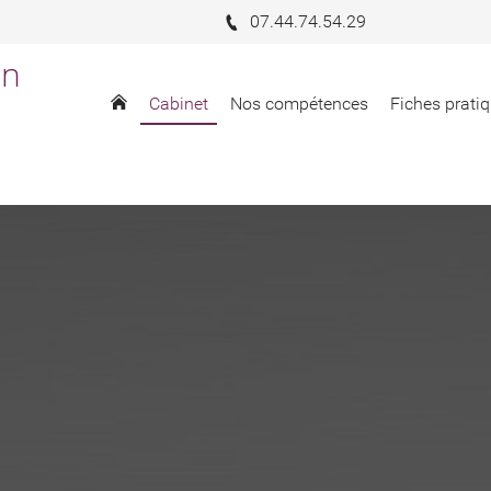
07.44.74.54.29
in
Cabinet
Nos compétences
Fiches pratiq