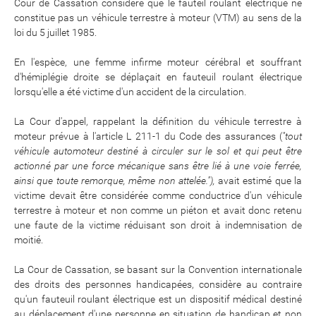
Cour de Cassation considère que le fauteil roulant électrique ne
constitue pas un véhicule terrestre à moteur (VTM) au sens de la
loi du 5 juillet 1985.
En l'espèce, une femme infirme moteur cérébral et souffrant
d'hémiplégie droite se déplaçait en fauteuil roulant électrique
lorsqu'elle a été victime d'un accident de la circulation.
La Cour d'appel, rappelant la définition du véhicule terrestre à
moteur prévue à l'article L 211-1 du Code des assurances (
"tout
véhicule automoteur destiné à circuler sur le sol et qui peut être
actionné par une force mécanique sans être lié à une voie ferrée,
ainsi que toute remorque, même non attelée."),
avait estimé que la
victime devait être considérée comme conductrice d'un véhicule
terrestre à moteur et non comme un piéton et avait donc retenu
une faute de la victime réduisant son droit à indemnisation de
moitié.
La Cour de Cassation, se basant sur la Convention internationale
des droits des personnes handicapées, considère au contraire
qu'un fauteuil roulant électrique est un dispositif médical destiné
au déplacement d'une personne en situation de handicap et non