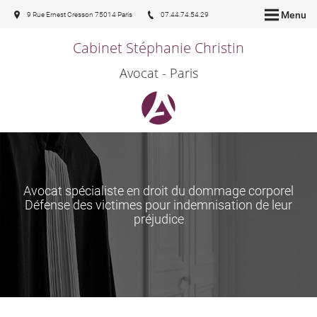
Menu
9 Rue Ernest Cresson 75014 Paris
07.44.74.54.29
Cabinet Stéphanie Christin
Avocat - Paris
Avocat spécialiste en droit du dommage corporel
Défense des victimes pour indemnisation de leur
préjudice