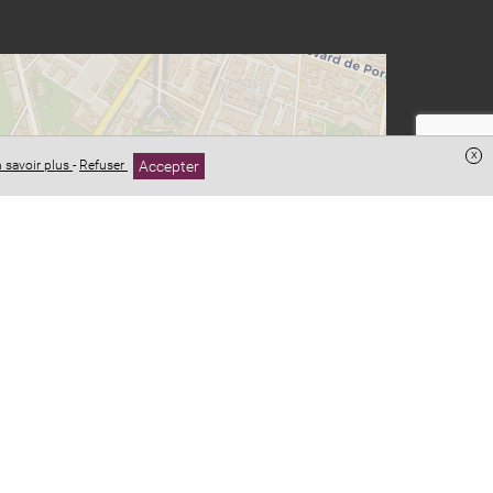
x
Accepter
 savoir plus
-
Refuser
Leaflet
| ©
OpenStreetMap
contributeurs ©
CARTO