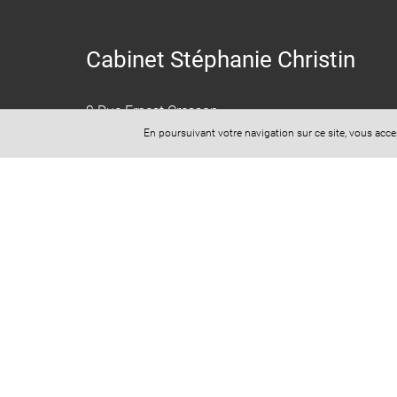
Cabinet Stéphanie Christin
9 Rue Ernest Cresson
75014 Paris
En poursuivant votre navigation sur ce site, vous acc
​​​​​​​Secrétariat: 07 44 74 54 29
Mail: cabinet.christin@yahoo.fr
Horaires d'ouverture (sur RDV uniquement) :
Lundi au Vendredi : 8 heures 30 à 18 heures 30
Spécialiste en droit du dommage corporel, Maître
Christin est
avocat accident de la route
, agression
et viol, erreur médicale, accident de travail et
accident de la vie.