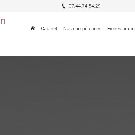
07.44.74.54.29
in
Cabinet
Nos compétences
Fiches pratiq