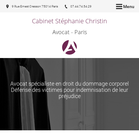
Menu
9 Rue Ernest Cresson 75014 Paris
07.44.74.54.29
Cabinet Stéphanie Christin
Avocat - Paris
Avocat spécialiste en droit du dommage corporel
Défense des victimes pour indemnisation de leur
préjudice