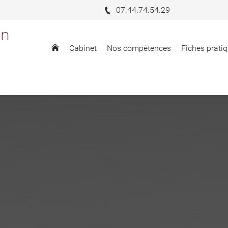
07.44.74.54.29
in
Cabinet
Nos compétences
Fiches pratiq