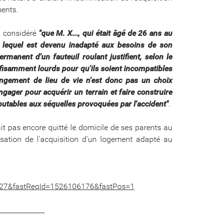
ments.
 a considéré
"que M. X..., qui était âgé de 26 ans au
s, lequel est devenu inadapté aux besoins de son
rmanent d'un fauteuil roulant justifient, selon le
isamment lourds pour qu'ils soient incompatibles
hangement de lieu de vie n'est donc pas un choix
engager pour acquérir un terrain et faire construire
utables aux séquelles provoquées par l'accident"
.
vait pas encore quitté le domicile de ses parents au
sation de l'acquisition d'un logement adapté au
427&fastReqId=1526106176&fastPos=1
______________