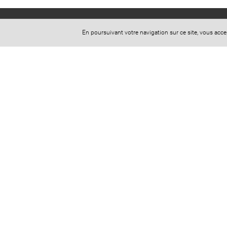
En poursuivant votre navigation sur ce site, vous acc
Cabinet Stéphanie Christin
9 Rue Ernest Cresson
75014 Paris
​​​​​​​Secrétariat: 07 44 74 54 29
Mail: cabinet.christin@yahoo.fr
Horaires d'ouverture (sur RDV uniquement) :
Lundi au Vendredi : 8 heures 30 à 18 heures 30
Spécialiste en droit du dommage corporel, Maître
Christin est
avocat accident de la route
, agression
et viol, erreur médicale, accident de travail et
accident de la vie.