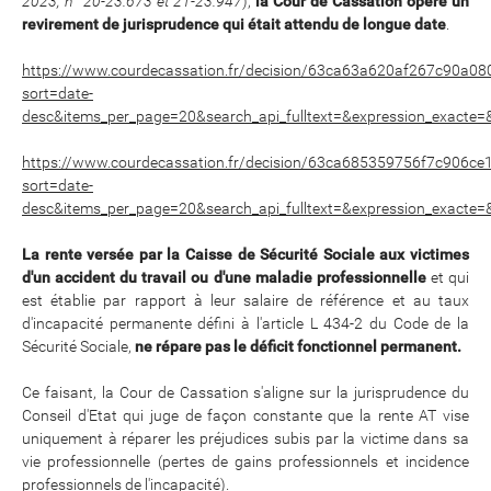
2023, n° 20-23.673 et 21-23.947
),
la Cour de Cassation opère un
revirement de jurisprudence qui était attendu de longue date
.
https://www.courdecassation.fr/decision/63ca63a620af267c90a08
sort=date-
desc&items_per_page=20&search_api_fulltext=&expression_exacte=&da
https://www.courdecassation.fr/decision/63ca685359756f7c906ce1
sort=date-
desc&items_per_page=20&search_api_fulltext=&expression_exacte=&da
La rente versée par la Caisse de Sécurité Sociale aux victimes
d'un accident du travail ou d'une maladie professionnelle
et qui
est établie par rapport à leur salaire de référence et au taux
d'incapacité permanente défini à l'article L 434-2 du Code de la
Sécurité Sociale,
ne répare pas le déficit fonctionnel permanent.
Ce faisant, la Cour de Cassation s'aligne sur la jurisprudence du
Conseil d'Etat qui juge de façon constante que la rente AT vise
uniquement à réparer les préjudices subis par la victime dans sa
vie professionnelle (pertes de gains professionnels et incidence
professionnels de l'incapacité).