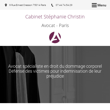
Menu
9 Rue Ernest Cresson 75014 Paris
07.44.74.54.29
Cabinet Stéphanie Christin
Avocat - Paris
Avocat spécialiste en droit du dommage corporel
Défense des victimes pour indemnisation de leur
préjudice