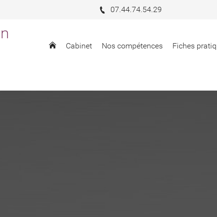
07.44.74.54.29
in
Cabinet
Nos compétences
Fiches pratiq