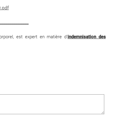
.pdf
______________
rporel
, est expert en matière d'
indemnisation des