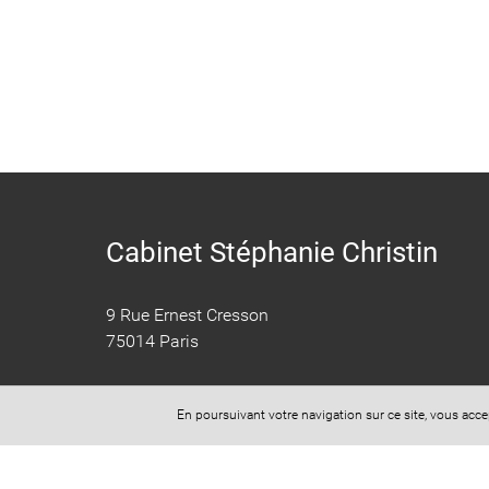
Cabinet Stéphanie Christin
9 Rue Ernest Cresson
75014 Paris
​​​​​​​Secrétariat: 07 44 74 54 29
En poursuivant votre navigation sur ce site, vous acc
Mail: cabinet.christin@yahoo.fr
Horaires d'ouverture (sur RDV uniquement) :