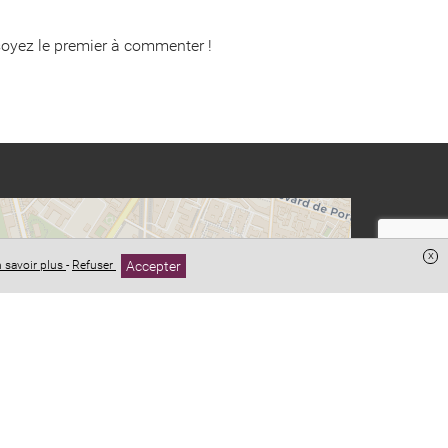
oyez le premier à commenter !
x
Accepter
 savoir plus
-
Refuser