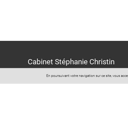
Cabinet Stéphanie Christin
En poursuivant votre navigation sur ce site, vous acc
9 Rue Ernest Cresson
75014 Paris
​​​​​​​Secrétariat: 07 44 74 54 29
Mail: cabinet.christin@yahoo.fr
Horaires d'ouverture (sur RDV uniquement) :
Lundi au Vendredi : 8 heures 30 à 18 heures 30