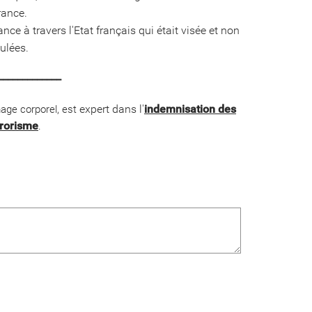
rance.
rance à travers l'Etat français qui était visée et non
ulées.
_____________
expert dans l'
indemnisation des
mage corporel, est
rrorisme
.