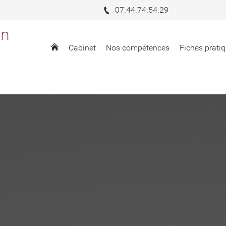
07.44.74.54.29
in
Cabinet
Nos compétences
Fiches pratiq